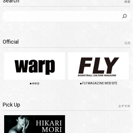
Search
検索
Official
公式
■ FLY MAGAZINE WEB SITE
■ warp
Pick Up
おすすめ