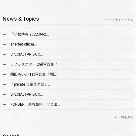
News & Topics
ニュース& トピックス
『小松準弥 2022.04-2…
sherbet officia…
SPECIAL FAN BOO…
カノックスター 2nd写真集『…
園田あいか 1st写真集『園田…
『private 犬童美乃梨』…
SPECIAL FAN BOO…
7ORDER「萩谷慧悟」ソロ出…
一覧を見る