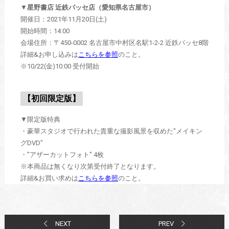
▼
星野書店 近鉄パッセ店（愛知県名古屋市）
開催日：2021年11月20日(土)
開始時間：14:00
会場住所：〒450-0002 名古屋市中村区名駅1-2-2 近鉄パッセ8階
詳細&お申し込みは
こちらを参照
のこと。
※10/22(金)10:00 受付開始
【初回限定版】
▼限定版特典
・豪華スタジオで行われた貴重な撮影風景を収めた"メイキン
グDVD"
・"アザーカットフォト" 4枚
※本商品は無くなり次第受付終了となります。
詳細&お買い求めは
こちらを参照
のこと。
NEXT
PREV