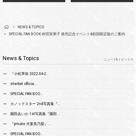
NEWS & TOPICS
SPECIAL FAN BOOK 村田実果子 発売記念イベント&初回限定版のご案内
News & Topics
ニュース& トピックス
『小松準弥 2022.04-2…
sherbet officia…
SPECIAL FAN BOO…
カノックスター 2nd写真集『…
園田あいか 1st写真集『園田…
『private 犬童美乃梨』…
SPECIAL FAN BOO…