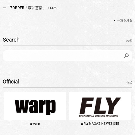
7ORDER「萩谷慧悟」ソロ出…
一覧を見る
Search
検索
Official
公式
■ FLY MAGAZINE WEB SITE
■ warp