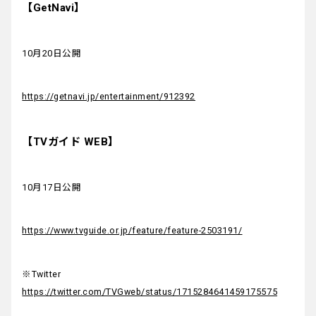
【GetNavi】
10月20日公開
https://getnavi.jp/entertainment/912392
【TVガイド WEB】
10月17日公開
https://www.tvguide.or.jp/feature/feature-2503191/
※Twitter
https://twitter.com/TVGweb/status/1715284641459175575