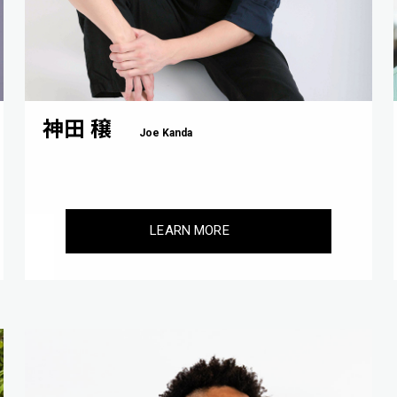
神田 穣
Joe Kanda
LEARN MORE