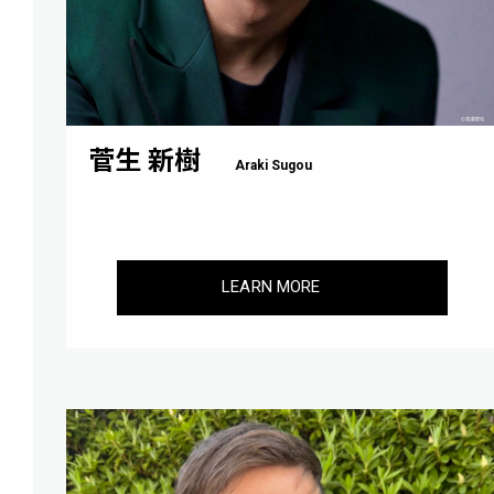
菅生 新樹
Araki Sugou
LEARN MORE