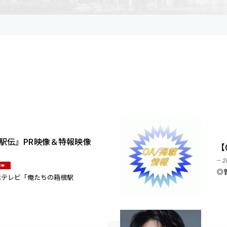
駅伝』PR映像＆特報映像
【
2
EW
◎
日本テレビ「俺たちの箱根駅