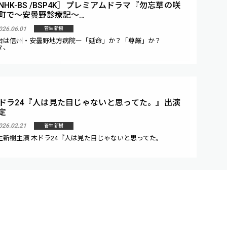
NHK-BS /BSP4K］プレミアムドラマ『勿忘草の咲
町で〜安曇野診療記〜…
026.06.01
菅生 新樹
台は信州・安曇野地方病院ー「延命」か？「尊厳」か？
々、
ドラ24『人は見た目じゃないと思ってた。』出演
定
026.02.21
菅生 新樹
生新樹主演 木ドラ24『人は見た目じゃないと思ってた。