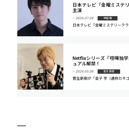
日本テレビ『金曜ミステリー
主演
2026.07.08
神田 穣
日本テレビ『金曜ミステリークラブ!!
Netflixシリーズ『喧嘩
ュアル解禁！
2026.05.08
菅生 新樹
菅生新樹が「金子 亨（通称カネゴ