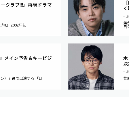
［
クラブ!!!』再現ドラマ
く
2
舞
!』 2002年に
日
独学』メイン予告＆キービジ
木
決
2
ン）」役で出演する 「LI
菅